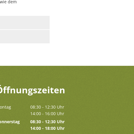
owie dem
Öffnungszeiten
ontag
08:30
-
12:30
Uhr
Von 08:30 bis 12:30 Uhr
14:00
-
16:00
Uhr
Von 14:00 bis 16:00 Uhr
onnerstag
08:30
-
12:30
Uhr
Von 08:30 bis 12:30 Uhr
14:00
-
18:00
Uhr