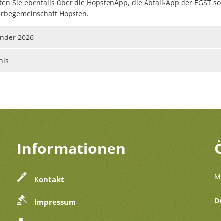
ten Sie ebenfalls über die HopstenApp, die Abfall-App der EGST s
erbegemeinschaft Hopsten.
ender 2026
nis
Informationen
M
Kontakt
D
Impressum