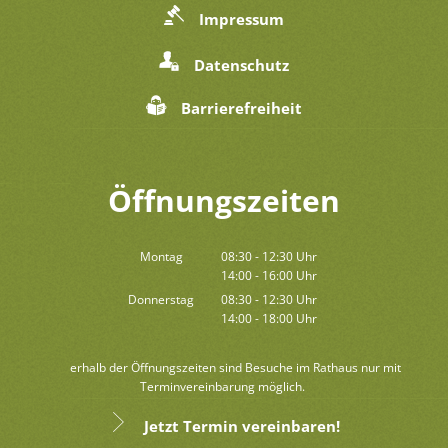
Impressum
Datenschutz
Barrierefreiheit
Öffnungszeiten
Montag
08:30
-
12:30
Uhr
14:00
-
16:00
Von 08:30 bis 12:30 Uhr
Uhr
Von 14:00 bis 16:00 Uhr
Donnerstag
08:30
-
12:30
Uhr
14:00
-
18:00
Von 08:30 bis 12:30 Uhr
Uhr
Von 14:00 bis 18:00 Uhr
Außerhalb der Öffnungszeiten sind Besuche im Rathaus nur mit
Terminvereinbarung möglich.
Jetzt Termin vereinbaren!