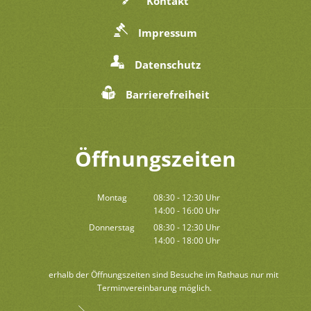
Kontakt
Impressum
Datenschutz
Barrierefreiheit
Öffnungszeiten
Montag
08:30
-
12:30
Uhr
14:00
-
16:00
Von 08:30 bis 12:30 Uhr
Uhr
Von 14:00 bis 16:00 Uhr
Donnerstag
08:30
-
12:30
Uhr
14:00
-
18:00
Von 08:30 bis 12:30 Uhr
Uhr
Von 14:00 bis 18:00 Uhr
Außerhalb der Öffnungszeiten sind Besuche im Rathaus nur mit
Terminvereinbarung möglich.