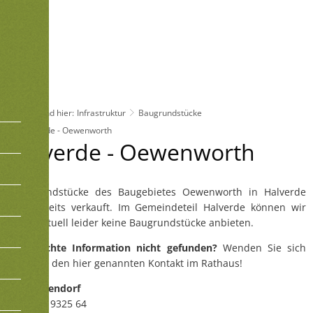
Sie sind hier:
Infrastruktur
Baugrundstücke
Halverde - Oewenworth
Halverde
Halverde - Oewenworth
-
Die Grundstücke des Baugebietes Oewenworth in Halverde
Oewenworth
sind bereits verkauft. Im Gemeindeteil Halverde können wir
Ihnen aktuell leider keine Baugrundstücke anbieten.
Gewünschte Information nicht gefunden?
Wenden Sie sich
gerne an den hier genannten Kontakt im Rathaus!
Frau Ostendorf
05458 9325 64