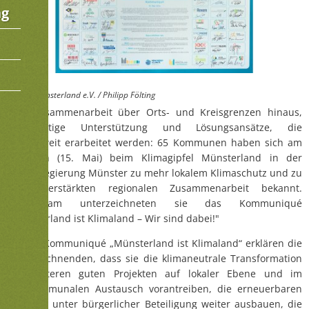
ng
Münsterland e.V. / Philipp Fölting
Eine Zusammenarbeit über Orts- und Kreisgrenzen hinaus,
gegenseitige Unterstützung und Lösungsansätze, die
regionsweit erarbeitet werden: 65 Kommunen haben sich am
Mittwoch (15. Mai) beim Klimagipfel Münsterland in der
Bezirksregierung Münster zu mehr lokalem Klimaschutz und zu
einer verstärkten regionalen Zusammenarbeit bekannt.
Gemeinsam unterzeichneten sie das Kommuniqué
„Münsterland ist Klimaland – Wir sind dabei!"
In dem Kommuniqué „Münsterland ist Klimaland“ erklären die
Unterzeichnenden, dass sie die klimaneutrale Transformation
mit weiteren guten Projekten auf lokaler Ebene und im
interkommunalen Austausch vorantreiben, die erneuerbaren
Energien unter bürgerlicher Beteiligung weiter ausbauen, die