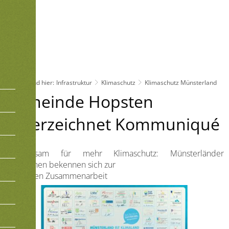
Sie sind hier:
Infrastruktur
Klimaschutz
Klimaschutz Münsterland
Klimaschutz
Gemeinde Hopsten
Münsterland
unterzeichnet Kommuniqué
Gemeinsam für mehr Klimaschutz: Münsterländer
Kommunen bekennen sich zur
regionalen Zusammenarbeit