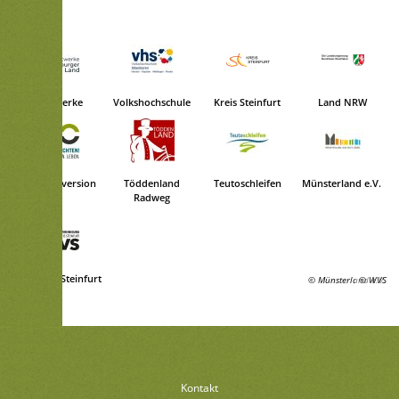
Stadtwerke
Volkshochschule
Kreis Steinfurt
Land NRW
Kohlekonversion
Töddenland
Teutoschleifen
Münsterland e.V.
Radweg
WVS Kreis Steinfurt
© Münsterland e.V.
© WVS
Kontakt