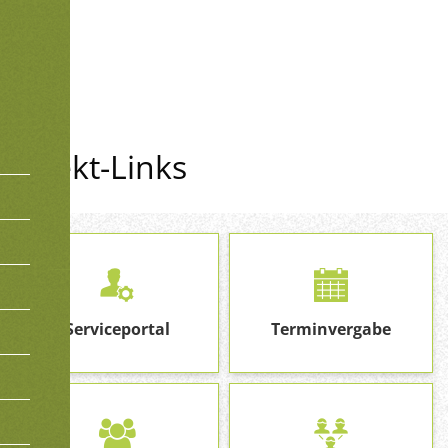
hopsten
Direkt-Links
Serviceportal
Terminvergabe