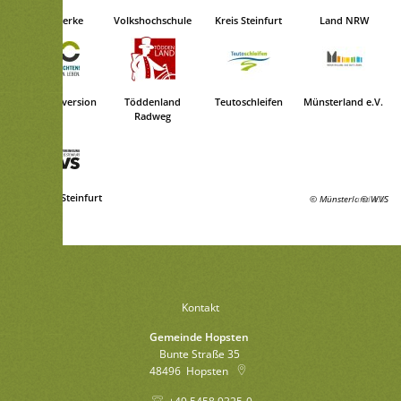
Stadtwerke
Volkshochschule
Kreis Steinfurt
Land NRW
Kohlekonversion
Töddenland
Teutoschleifen
Münsterland e.V.
Radweg
WVS Kreis Steinfurt
© Münsterland e.V.
© WVS
Kontakt
Gemeinde Hopsten
Bunte Straße 35
48496
Hopsten